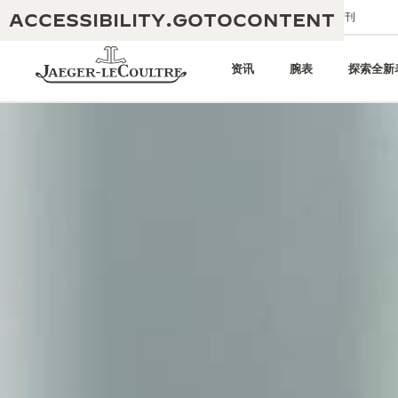
ACCESSIBILITY.GOTOCONTENT
给我们发送电子邮件
精品店
电子期刊
资讯
腕表
探索全新
黄金比例水幕音乐秀
190余年
积家REVERSO 1931 CAFÉ
非凡创意：430多项专利
积家国际质保
匠心巧思：1400多款机芯
腕表国际质保
“THE PERPETUAL TIMEKEEPER”
180多项精湛技艺
展览
空气钟国际质保
REVERSO翻转系列腕表主题展