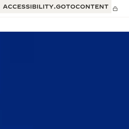
ACCESSIBILITY.GOTOCONTENT
黄金比例水幕音乐秀
190余年
积家REVERSO 1931 CAFÉ
非凡创意：430多项专利
积家国际质保
匠心巧思：1400多款机芯
腕表国际质保
“THE PERPETUAL TIMEKEEPER”展
180多项精湛技艺
览
空气钟国际质保
REVERSO翻转系列腕表主题展
THE SOUND MAKER声音之艺主题展