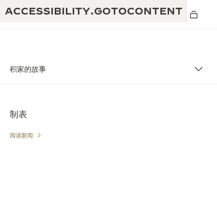
ACCESSIBILITY.GOTOCONTENT
积家的故事
黄金比例水幕音乐秀
190余年
制表
积家REVERSO 1931 CAFÉ
非凡创意：430多项专利
积家国际质保
阅读新闻
匠心巧思：1400多款机芯
腕表国际质保
“THE PERPETUAL TIMEKEEPER”展
180多项精湛技艺
览
空气钟国际质保
REVERSO翻转系列腕表主题展
THE SOUND MAKER声音之艺主题展