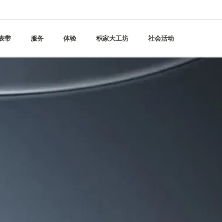
表带
服务
体验
积家大工坊
社会活动