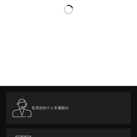
览
STELLAR ODYSSEY星空传奇
精准先锋
查看所有活动
联系您的个人专属顾问