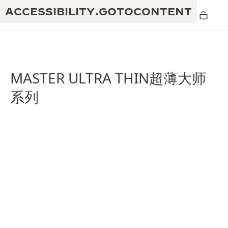
ACCESSIBILITY.GOTOCONTENT
MASTER ULTRA THIN超薄大师
系列
黄金比例水幕音乐秀
190余年
积家REVERSO 1931 CAFÉ
非凡创意：430多项专利
积家国际质保
匠心巧思：1400多款机芯
腕表国际质保
“THE PERPETUAL TIMEKEEPER”展
180多项精湛技艺
览
空气钟国际质保
REVERSO翻转系列腕表主题展
THE SOUND MAKER声音之艺主题展