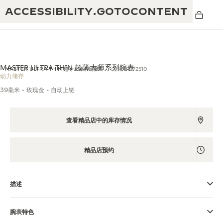
ACCESSIBILITY.GOTOCONTENT
MASTER ULTRA THIN 超薄大师系列腕表
MASTER ULTRA THIN 超薄大师系列腕表
型号Q1372510
动力储存
39毫米 - 玫瑰金 - 自动上链
黄金比例水幕音乐秀
190余年
积家REVERSO 1931 CAFÉ
查看精品店中的库存情况
非凡创意：430多项专利
积家国际质保
匠心巧思：1400多款机芯
精品店预约
腕表国际质保
“THE PERPETUAL TIMEKEEPER”展
180多项精湛技艺
览
空气钟国际质保
描述
REVERSO翻转系列腕表主题展
腕表特色
THE SOUND MAKER声音之艺主题展