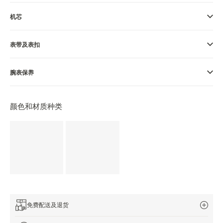
览
机芯
STELLAR ODYSSEY星空传奇
精准先锋
表带及表扣
查看所有活动
腕表保养
颜色和材质种类
免费配送及退货