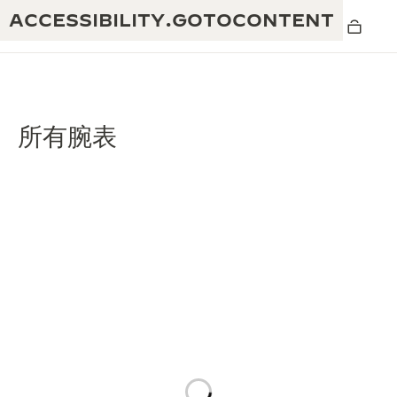
ACCESSIBILITY.GOTOCONTENT
所有腕表
黄金比例水幕音乐秀
190余年
积家REVERSO 1931 CAFÉ
非凡创意：430多项专利
积家国际质保
匠心巧思：1400多款机芯
腕表国际质保
“THE PERPETUAL TIMEKEEPER”展
180多项精湛技艺
览
空气钟国际质保
REVERSO翻转系列腕表主题展
THE SOUND MAKER声音之艺主题展