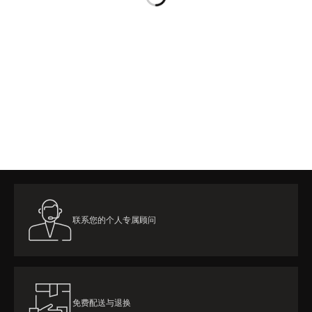
览
STELLAR ODYSSEY星空传奇
精准先锋
查看所有活动
联系您的个人专属顾问
免费配送与退换