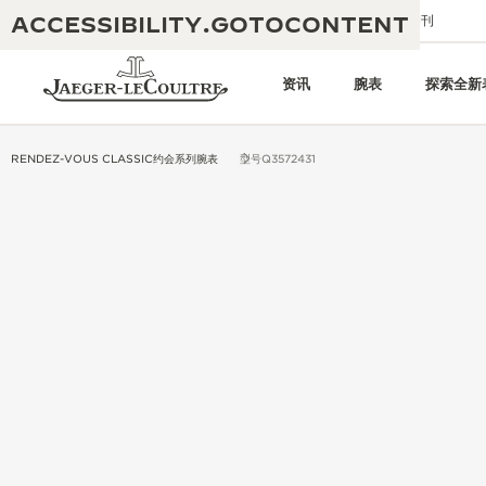
ACCESSIBILITY.GOTOCONTENT
给我们发送电子邮件
精品店
电子期刊
资讯
腕表
探索全新
RENDEZ-VOUS CLASSIC约会系列腕表
型号Q3572431
黄金比例水幕音乐秀
190余年
积家REVERSO 1931 CAFÉ
非凡创意：430多项专利
积家国际质保
匠心巧思：1400多款机芯
腕表国际质保
“THE PERPETUAL TIMEKEEPER”
180多项精湛技艺
展览
空气钟国际质保
REVERSO翻转系列腕表主题展