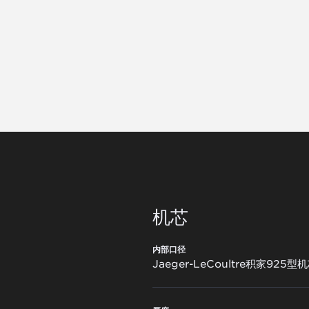
机芯
大工坊内部完成从设计、制作、装饰到组装全流程工序，搭载月相复杂
0小时。
机芯
内部口径
Jaeger-LeCoultre积家925型