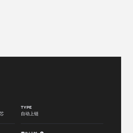
功能，精妙呈现略长于29天
TYPE
机芯
自动上链