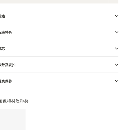
描述
腕表特色
机芯
表带及表扣
腕表保养
颜色和材质种类