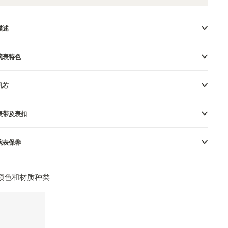
描述
腕表特色
机芯
表带及表扣
腕表保养
颜色和材质种类