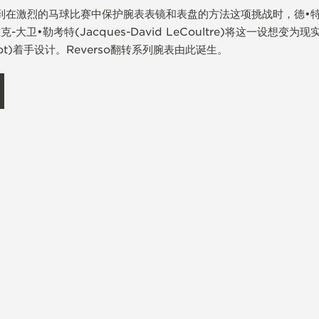
找到在激烈的马球比赛中保护腕表表镜和表盘的方法这项挑战时，德•
卫•勒考特(Jacques-David LeCoultre)将这一设想变
havot)着手设计。Reverso翻转系列腕表由此诞生。