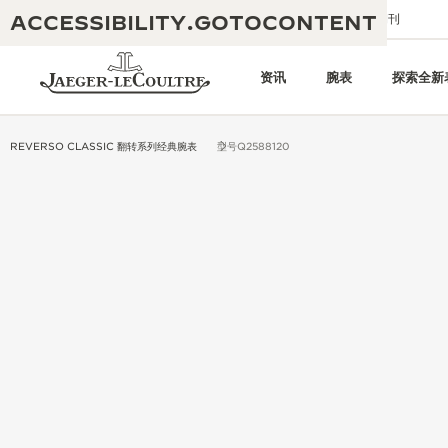
ACCESSIBILITY.GOTOCONTENT
给我们发送电子邮件
精品店
电子期刊
资讯
腕表
探索全新
REVERSO CLASSIC 翻转系列经典腕表
型号Q2588120
黄金比例水幕音乐秀
190余年
积家REVERSO 1931 CAFÉ
非凡创意：430多项专利
积家国际质保
匠心巧思：1400多款机芯
腕表国际质保
“THE PERPETUAL TIMEKEEPER”
180多项精湛技艺
展览
空气钟国际质保
REVERSO翻转系列腕表主题展