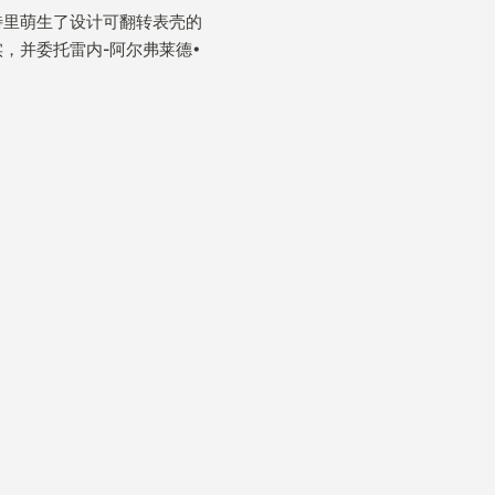
特里萌生了设计可翻转表壳的
为现实，并委托雷内-阿尔弗莱德•