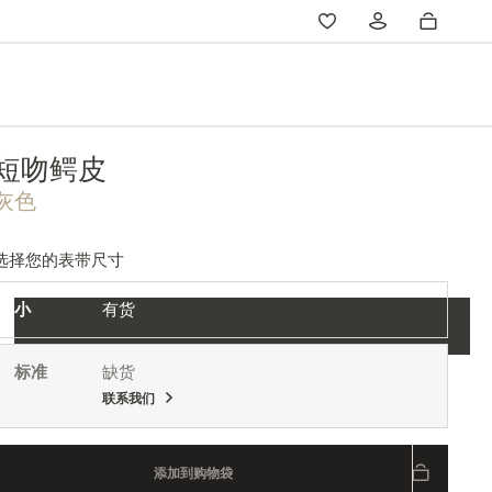
短吻鳄皮
灰色
选择您的表带尺寸
小
有货
标准
缺货
联系我们
添加到购物袋