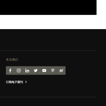
关注我们
FACEBOOK
INSTAGRAM
LINKEDIN
TWITTER
YOUTUBE
PINTEREST
WEIBO
订阅电子期刊