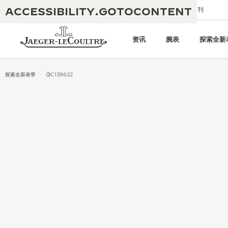
ACCESSIBILITY.GOTOCONTENT
给我们发送电子邮件
精品店
电子期刊
资讯
腕表
探索全新
探索全新表带
QC138622
黄金比例水幕音乐秀
190余年
积家REVERSO 1931 CAFÉ
非凡创意：430多项专利
积家国际质保
匠心巧思：1400多款机芯
腕表国际质保
“THE PERPETUAL TIMEKEEPER”
180多项精湛技艺
展览
空气钟国际质保
REVERSO翻转系列腕表主题展