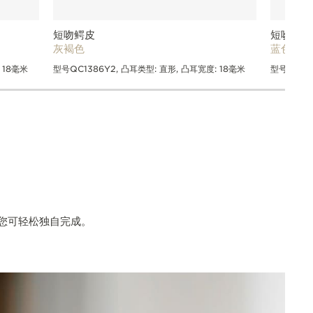
短吻鳄皮
短吻鳄皮
灰褐色
蓝色
 18毫米
型号QC1386Y2, 凸耳类型: 直形, 凸耳宽度: 18毫米
型号QC138
您可轻松独自完成。