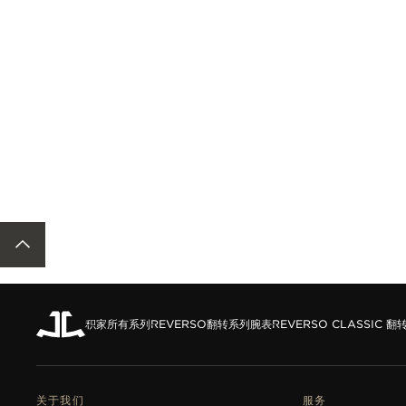
THE SOUND MAKER声音之艺主题
展览
STELLAR ODYSSEY星空传奇
精准先锋
查看所有活动
ACCESSIBILITY.BACKTOTOP
积家所有系列
REVERSO翻转系列腕表
REVERSO CLASSIC 
关于我们
服务