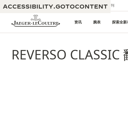
ACCESSIBILITY.GOTOCONTENT
给我们发送电子邮件
精品店
电子期刊
资讯
腕表
探索全新
REVERSO CLASS
黄金比例水幕音乐秀
190余年
积家REVERSO 1931 CAFÉ
非凡创意：430多项专利
积家国际质保
匠心巧思：1400多款机芯
腕表国际质保
“THE PERPETUAL TIMEKEEPER”
180多项精湛技艺
展览
空气钟国际质保
REVERSO翻转系列腕表主题展