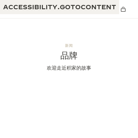
ACCESSIBILITY.GOTOCONTENT
新闻
品牌
黄金比例水幕音乐秀
190余年
欢迎走近积家的故事
积家REVERSO 1931 CAFÉ
非凡创意：430多项专利
积家国际质保
匠心巧思：1400多款机芯
腕表国际质保
“THE PERPETUAL TIMEKEEPER”展
180多项精湛技艺
览
空气钟国际质保
REVERSO翻转系列腕表主题展
THE SOUND MAKER声音之艺主题展