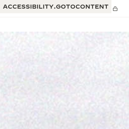
ACCESSIBILITY.GOTOCONTENT
黄金比例水幕音乐秀
190余年
积家REVERSO 1931 CAFÉ
非凡创意：430多项专利
积家国际质保
匠心巧思：1400多款机芯
腕表国际质保
“THE PERPETUAL TIMEKEEPER”展
180多项精湛技艺
览
空气钟国际质保
REVERSO翻转系列腕表主题展
THE SOUND MAKER声音之艺主题展