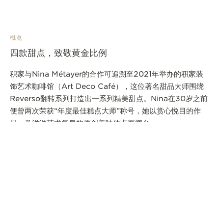
概览
四款甜点，致敬黄金比例
积家与Nina Métayer的合作可追溯至2021年举办的积家装
饰艺术咖啡馆（Art Deco Café），这位著名甜品大师围绕
Reverso翻转系列打造出一系列精美甜点。Nina在30岁之前
便曾两次荣获“年度最佳糕点大师”称号，她以赏心悦目的作
品，及洋溢艺术气息的原创美味佳点而闻名。
菜单
和谐对称的诗篇
甜品大师Nina Métayer精心设计的新全新甜点，通过风味、