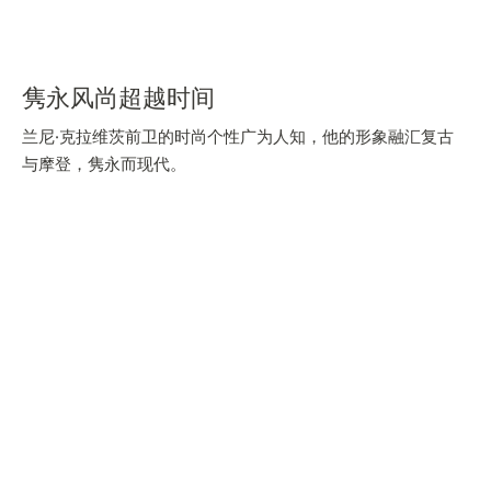
隽永风尚超越时间
兰尼·克拉维茨前卫的时尚个性广为人知，他的形象融汇复古
与摩登，隽永而现代。
Reverso翻转系列腕表亦如兰尼·克拉维茨，不断迭代更新，
引领时尚。独特的长方形表壳让Reverso翻转系列腕表成为
20世纪的设计典范。