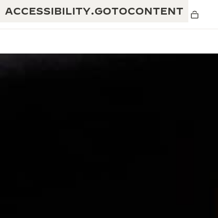
ACCESSIBILITY.GOTOCONTENT
黄金比例水幕音乐秀
190余年
积家REVERSO 1931 CAFÉ
非凡创意：430多项专利
积家国际质保
匠心巧思：1400多款机芯
腕表国际质保
“THE PERPETUAL TIMEKEEPER”展
180多项精湛技艺
览
空气钟国际质保
REVERSO翻转系列腕表主题展
THE SOUND MAKER声音之艺主题展