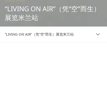
ATMOS空气钟
“LIVING ON AIR”（凭“空”而生）
展览米兰站
“LIVING ON AIR”（凭“空”而生）展览米兰站
概览
“LIVING ON AIR”（凭“空”而生）展览米兰
站
“Living On Air”（凭“空”而生）展览站将于4月8日至13日
在米兰莫扎特别墅（Villa Mozart）开启，致敬打破物理法则
的制表传奇。本次展览邀请宾客沉浸式体验趋于恒动的经典钟
表Atmos空气钟，领略令人叹为观止的独特时计杰作。