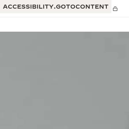
ACCESSIBILITY.GOTOCONTENT
黄金比例水幕音乐秀
190余年
积家REVERSO 1931 CAFÉ
非凡创意：430多项专利
积家国际质保
匠心巧思：1400多款机芯
腕表国际质保
“THE PERPETUAL TIMEKEEPER”展
180多项精湛技艺
览
空气钟国际质保
REVERSO翻转系列腕表主题展
THE SOUND MAKER声音之艺主题展