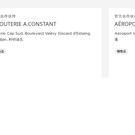
方合作伙伴
官方合作伙
JOUTERIE A.CONSTANT
AÉROPO
erie Cap Sud, Boulevard Valéry Giscard d’Estaing,
Aéroport I
djan, 科特迪瓦
蓬
售点
销售点
查看更多