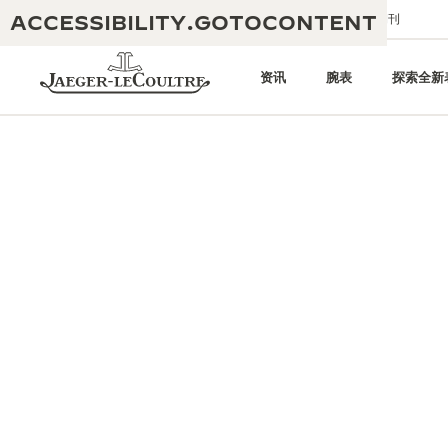
ACCESSIBILITY.GOTOCONTENT
给我们发送电子邮件
精品店
电子期刊
资讯
腕表
探索全新
黄金比例水幕音乐秀
190余年
积家REVERSO 1931 CAFÉ
非凡创意：430多项专利
积家国际质保
匠心巧思：1400多款机芯
腕表国际质保
“THE PERPETUAL TIMEKEEPER”
180多项精湛技艺
展览
空气钟国际质保
REVERSO翻转系列腕表主题展