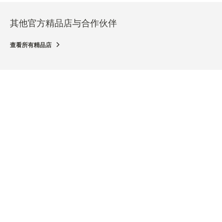
其他官方精品店与合作伙伴
查看所有精品店
官方精品店
官方
海口国际免税城專賣店
海
Shop no. L1-18-03, 170 Binhai Avenue, Xiuying
MEI
District, Haikou City, Hainan Province, The People’s
HAIK
Republic of China, Haikou, 中国