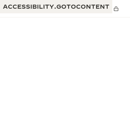
ACCESSIBILITY.GOTOCONTENT
黄金比例水幕音乐秀
190余年
积家REVERSO 1931 CAFÉ
非凡创意：430多项专利
积家国际质保
匠心巧思：1400多款机芯
腕表国际质保
“THE PERPETUAL TIMEKEEPER”展
180多项精湛技艺
览
空气钟国际质保
REVERSO翻转系列腕表主题展
THE SOUND MAKER声音之艺主题展