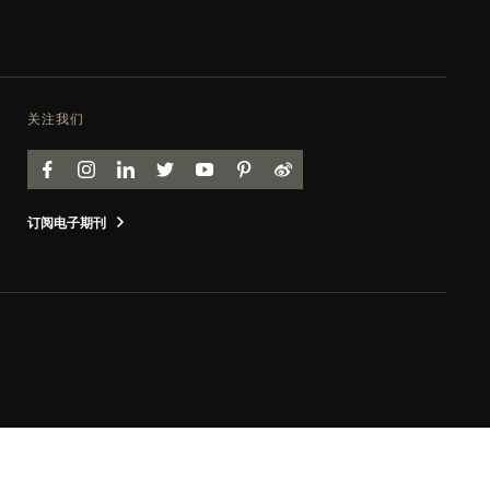
关注我们
FACEBOOK
INSTAGRAM
LINKEDIN
TWITTER
YOUTUBE
PINTEREST
WEIBO
订阅电子期刊