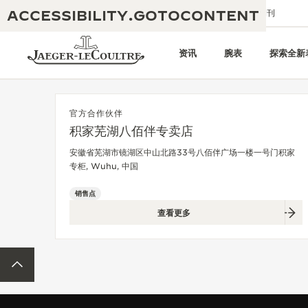
ACCESSIBILITY.GOTOCONTENT
给我们发送电子邮件
精品店
电子期刊
资讯
腕表
探索全新
官方合作伙伴
积家芜湖八佰伴专卖店
黄金比例水幕音乐秀
190余年
安徽省芜湖市镜湖区中山北路33号八佰伴广场一楼一号门积家
专柜, Wuhu, 中国
积家REVERSO 1931 CAFÉ
非凡创意：430多项专利
销售点
积家国际质保
匠心巧思：1400多款机芯
查看更多
腕表国际质保
“THE PERPETUAL TIMEKEEPER”
180多项精湛技艺
展览
ACCESSIBILITY.BACKTOTOP
空气钟国际质保
REVERSO翻转系列腕表主题展