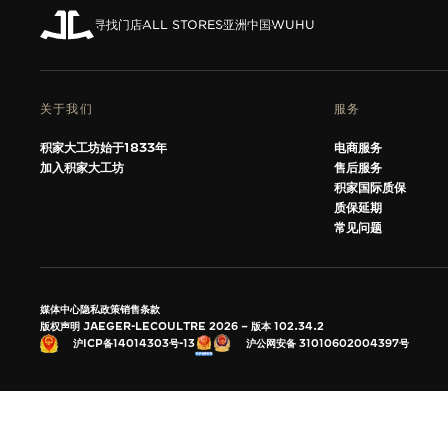
THE SOUND MAKER声音之艺主题
展览
寻找门店
ALL STORES
亚洲
中国
WUHU
STELLAR ODYSSEY星空传奇
关于我们
精准先锋
服务
积家大工坊始于1833年
电商服务
查看所有活动
加入积家大工坊
售后服务
积家国际质保
质保延期
常见问题
媒体中心
隐私政策
销售条款
版权声明 JAEGER-LECOULTRE 2026
版本 102.34.2
沪公网安备 31010602004397号
沪ICP备14014303号-13