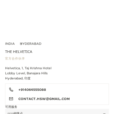
INDIA
HYDERABAD
THE HELVETICA
官方合作伙伴
Helvetica, 1, Taj Krishna Hotel
Lobby Level, Banajara Hills
Hyderabad, 印度
+914064555088
CONTACT.HSW@GMAIL.COM
可用服务
销售点