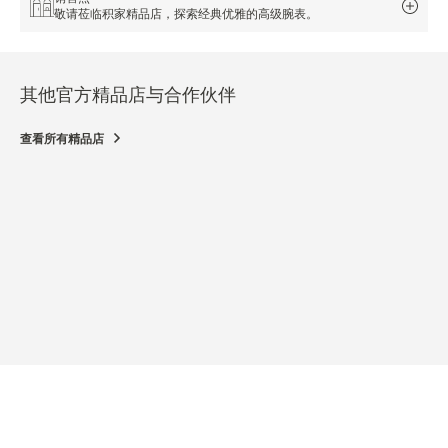
敬请莅临积家精品店，探索经典优雅的高级腕表。
其他官方精品店与合作伙伴
查看所有精品店
官方精品店
官方
JAEGER-LECOULTRE BOUTIQUE - PHOENIX
JAE
MALL OF ASIA
PLA