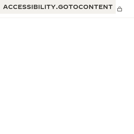
ACCESSIBILITY.GOTOCONTENT
黄金比例水幕音乐秀
190余年
积家REVERSO 1931 CAFÉ
非凡创意：430多项专利
积家国际质保
匠心巧思：1400多款机芯
腕表国际质保
“THE PERPETUAL TIMEKEEPER”展
180多项精湛技艺
览
空气钟国际质保
REVERSO翻转系列腕表主题展
THE SOUND MAKER声音之艺主题展