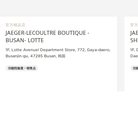
官方精品店
官
JAEGER-LECOULTRE BOUTIQUE -
JA
BUSAN- LOTTE
SH
1F, Lotte Avenuel Department Store, 772, Gaya-daero,
1F,
Busanjin-gu, 47285 Busan, 韩国
Dae
功能性验查 - 销售点
功能
+82 51 810 3195