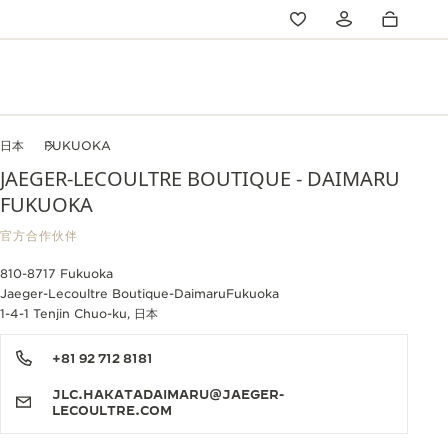
日本
FUKUOKA
JAEGER-LECOULTRE BOUTIQUE - DAIMARU
FUKUOKA
官方合作伙伴
810-8717 Fukuoka
Jaeger-Lecoultre Boutique-DaimaruFukuoka
1-4-1 Tenjin Chuo-ku, 日本
+81 92 712 8181
JLC.HAKATADAIMARU@JAEGER-
LECOULTRE.COM