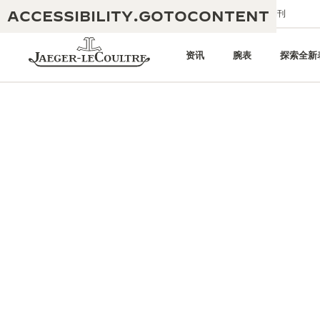
ACCESSIBILITY.GOTOCONTENT
给我们发送电子邮件
精品店
电子期刊
资讯
腕表
探索全新
黄金比例水幕音乐秀
190余年
积家REVERSO 1931 CAFÉ
非凡创意：430多项专利
积家国际质保
匠心巧思：1400多款机芯
腕表国际质保
“THE PERPETUAL TIMEKEEPER”
180多项精湛技艺
展览
空气钟国际质保
REVERSO翻转系列腕表主题展