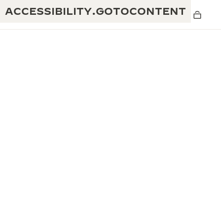
ACCESSIBILITY.GOTOCONTENT
黄金比例水幕音乐秀
190余年
积家REVERSO 1931 CAFÉ
非凡创意：430多项专利
积家国际质保
匠心巧思：1400多款机芯
腕表国际质保
“THE PERPETUAL TIMEKEEPER”展
180多项精湛技艺
览
空气钟国际质保
REVERSO翻转系列腕表主题展
THE SOUND MAKER声音之艺主题展