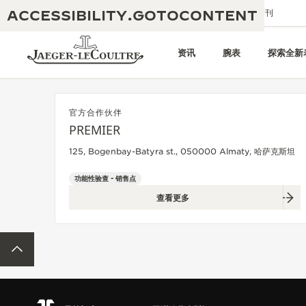
ACCESSIBILITY.GOTOCONTENT
给我们发送电子邮件
精品店
电子期刊
资讯
腕表
探索全新
官方合作伙伴
PREMIER
黄金比例水幕音乐秀
190余年
125, Bogenbay-Batyra st., 050000 Almaty, 哈萨克斯坦
积家REVERSO 1931 CAFÉ
非凡创意：430多项专利
功能性验查 - 销售点
查看更多
积家国际质保
匠心巧思：1400多款机芯
腕表国际质保
“THE PERPETUAL TIMEKEEPER”
180多项精湛技艺
ACCESSIBILITY.BACKTOTOP
展览
空气钟国际质保
REVERSO翻转系列腕表主题展