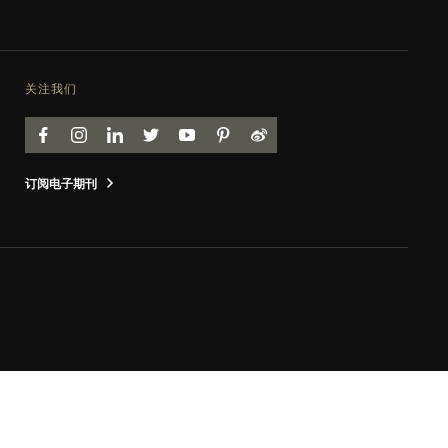
关注我们
FACEBOOK
INSTAGRAM
LINKEDIN
TWITTER
YOUTUBE
PINTEREST
WEIBO
订阅电子期刊