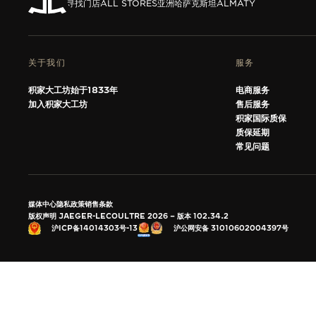
THE SOUND MAKER声音之艺主题
寻找门店
ALL STORES
亚洲
哈萨克斯坦
ALMATY
展览
STELLAR ODYSSEY星空传奇
关于我们
服务
精准先锋
积家大工坊始于1833年
电商服务
加入积家大工坊
售后服务
查看所有活动
积家国际质保
质保延期
常见问题
媒体中心
隐私政策
销售条款
版权声明 JAEGER-LECOULTRE 2026
版本 102.34.2
沪公网安备 31010602004397号
沪ICP备14014303号-13