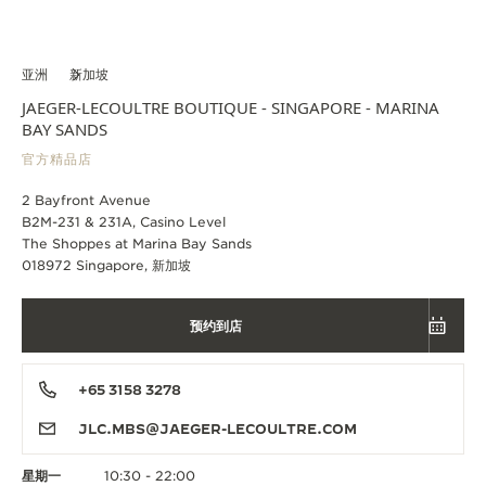
亚洲
新加坡
JAEGER-LECOULTRE BOUTIQUE - SINGAPORE - MARINA
BAY SANDS
官方精品店
2 Bayfront Avenue
B2M-231 & 231A, Casino Level
The Shoppes at Marina Bay Sands
018972 Singapore, 新加坡
预约到店
+65 3158 3278
JLC.MBS@JAEGER-LECOULTRE.COM
星期一
10:30 - 22:00