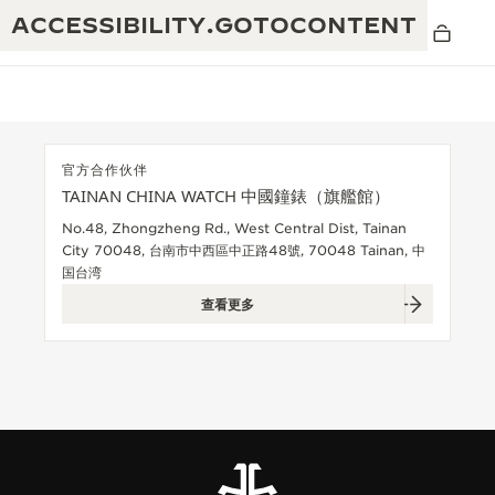
ACCESSIBILITY.GOTOCONTENT
官方合作伙伴
TAINAN CHINA WATCH 中國鐘錶（旗艦館）
黄金比例水幕音乐秀
190余年
No.48, Zhongzheng Rd., West Central Dist, Tainan
City 70048, 台南市中西區中正路48號, 70048 Tainan, 中
积家REVERSO 1931 CAFÉ
非凡创意：430多项专利
国台湾
查看更多
积家国际质保
匠心巧思：1400多款机芯
腕表国际质保
“THE PERPETUAL TIMEKEEPER”展
180多项精湛技艺
览
空气钟国际质保
REVERSO翻转系列腕表主题展
THE SOUND MAKER声音之艺主题展