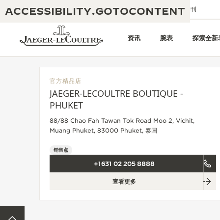
ACCESSIBILITY.GOTOCONTENT
给我们发送电子邮件
精品店
电子期刊
资讯
腕表
探索全新
官方精品店
JAEGER-LECOULTRE BOUTIQUE -
黄金比例水幕音乐秀
PHUKET
190余年
88/88 Chao Fah Tawan Tok Road Moo 2, Vichit,
积家REVERSO 1931 CAFÉ
非凡创意：430多项专利
Muang Phuket, 83000 Phuket, 泰国
积家国际质保
匠心巧思：1400多款机芯
销售点
+1631 02 205 8888
腕表国际质保
“THE PERPETUAL TIMEKEEPER”
180多项精湛技艺
展览
查看更多
空气钟国际质保
REVERSO翻转系列腕表主题展
ACCESSIBILITY.BACKTOTOP