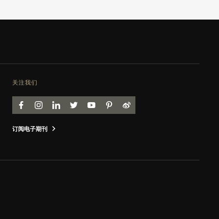
关注我们
FACEBOOK
INSTAGRAM
LINKEDIN
TWITTER
YOUTUBE
PINTEREST
WEIBO
订阅电子期刊