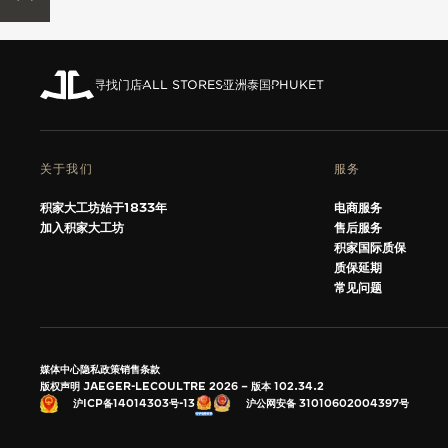
THE SOUND MAKER声音之艺主题
展览
STELLAR ODYSSEY星空传奇
寻找门店
ALL STORES
亚洲
泰国
PHUKET
精准先锋
查看所有活动
关于我们
服务
积家大工坊始于1833年
电商服务
加入积家大工坊
售后服务
积家国际质保
质保延期
常见问题
媒体中心
隐私政策
销售条款
版权声明 JAEGER-LECOULTRE 2026
版本 102.34.2
沪公网安备 31010602004397号
沪ICP备14014303号-13