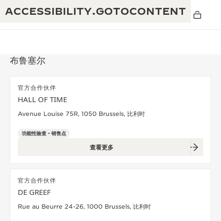
ACCESSIBILITY.GOTOCONTENT
布鲁塞尔
官方合作伙伴
黄金比例水幕音乐秀
HALL OF TIME
190余年
Avenue Louise 75R, 1050 Brussels, 比利时
积家REVERSO 1931 CAFÉ
非凡创意：430多项专利
功能性验查 - 销售点
积家国际质保
匠心巧思：1400多款机芯
查看更多
腕表国际质保
“THE PERPETUAL TIMEKEEPER”展
180多项精湛技艺
览
空气钟国际质保
官方合作伙伴
DE GREEF
REVERSO翻转系列腕表主题展
Rue au Beurre 24-26, 1000 Brussels, 比利时
THE SOUND MAKER声音之艺主题展