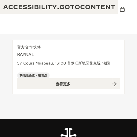
ACCESSIBILITY.GOTOCONTENT
官方合作伙伴
RAYNAL
黄金比例水幕音乐秀
190余年
57 Cours Mirabeau, 13100 普罗旺斯地区艾克斯, 法国
积家REVERSO 1931 CAFÉ
非凡创意：430多项专利
功能性验查 - 销售点
查看更多
积家国际质保
匠心巧思：1400多款机芯
腕表国际质保
“THE PERPETUAL TIMEKEEPER”展
180多项精湛技艺
览
空气钟国际质保
REVERSO翻转系列腕表主题展
THE SOUND MAKER声音之艺主题展