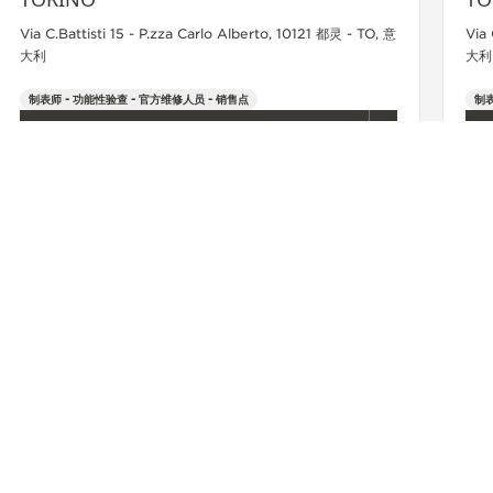
Via C.Battisti 15 - P.zza Carlo Alberto, 10121 都灵 - TO, 意
Via 
大利
大利
制表师 - 功能性验查 - 官方维修人员 - 销售点
制表
+39 011 56 13 873
查看更多
UTIQUE - LYON
联系我们