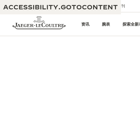
ACCESSIBILITY.GOTOCONTENT
给我们发送电子邮件
精品店
电子期刊
资讯
腕表
探索全新
黄金比例水幕音乐秀
190余年
积家REVERSO 1931 CAFÉ
非凡创意：430多项专利
积家国际质保
匠心巧思：1400多款机芯
腕表国际质保
“THE PERPETUAL TIMEKEEPER”
180多项精湛技艺
展览
空气钟国际质保
REVERSO翻转系列腕表主题展