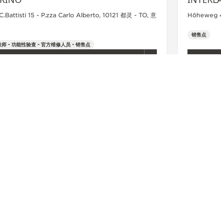
C.Battisti 15 - P.zza Carlo Alberto, 10121 都灵 - TO, 意
Höheweg 4
销售点
师 - 功能性验查 - 官方维修人员 - 销售点
+39 011 56 13 873
查看更多
关注我们