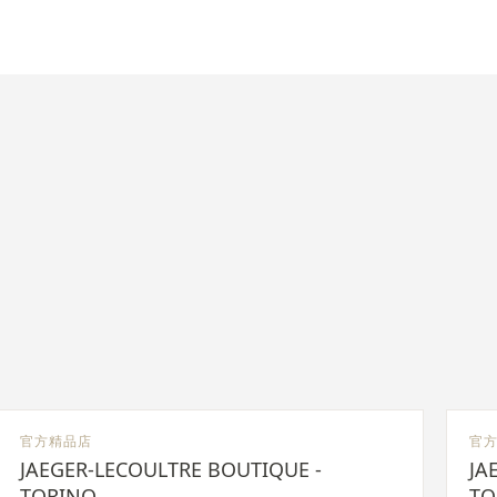
官方精品店
官
JAEGER-LECOULTRE BOUTIQUE -
JA
TORINO
TO