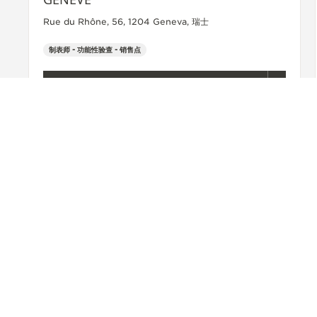
Rue du Rhône, 56, 1204 Geneva, 瑞士
制表师 - 功能性验查 - 销售点
+41 22 310 61 50
查看更多
ACCESSIBILITY.BACKTOTOP
寻找门店
ALL STORES
欧洲
法国
里昂
JAEGER-LECOULTRE BO
关于我们
服务