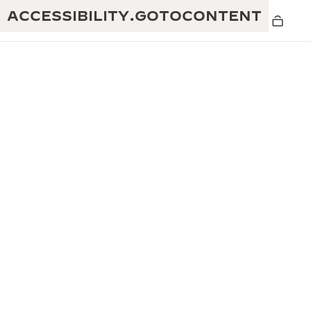
ACCESSIBILITY.GOTOCONTENT
黄金比例水幕音乐秀
190余年
积家REVERSO 1931 CAFÉ
非凡创意：430多项专利
积家国际质保
匠心巧思：1400多款机芯
腕表国际质保
“THE PERPETUAL TIMEKEEPER”展
180多项精湛技艺
览
空气钟国际质保
REVERSO翻转系列腕表主题展
THE SOUND MAKER声音之艺主题展