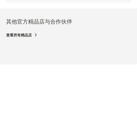
其他官方精品店与合作伙伴
查看所有精品店
官方精品店
官方
JAEGER-LECOULTRE BOUTIQUE - BERLIN
BUC
Friedrichstraße 172, 10117 Berlin, 德国
Taue
国