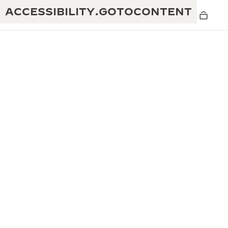
ACCESSIBILITY.GOTOCONTENT
黄金比例水幕音乐秀
190余年
积家REVERSO 1931 CAFÉ
非凡创意：430多项专利
积家国际质保
匠心巧思：1400多款机芯
腕表国际质保
“THE PERPETUAL TIMEKEEPER”展
180多项精湛技艺
览
空气钟国际质保
REVERSO翻转系列腕表主题展
THE SOUND MAKER声音之艺主题展