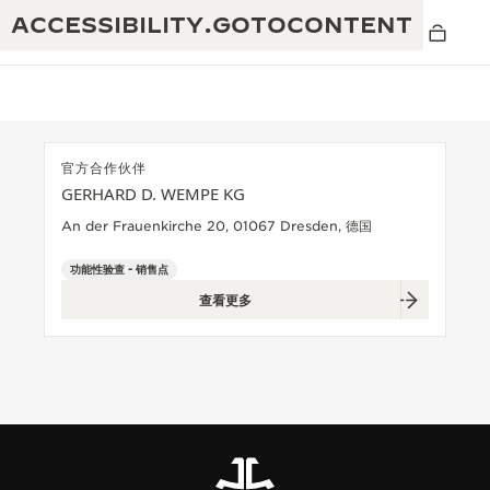
ACCESSIBILITY.GOTOCONTENT
官方合作伙伴
GERHARD D. WEMPE KG
黄金比例水幕音乐秀
190余年
An der Frauenkirche 20, 01067 Dresden, 德国
积家REVERSO 1931 CAFÉ
非凡创意：430多项专利
功能性验查 - 销售点
查看更多
积家国际质保
匠心巧思：1400多款机芯
腕表国际质保
“THE PERPETUAL TIMEKEEPER”展
180多项精湛技艺
览
空气钟国际质保
REVERSO翻转系列腕表主题展
THE SOUND MAKER声音之艺主题展