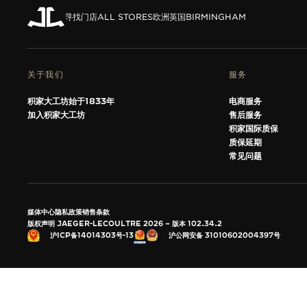
THE SOUND MAKER声音之艺主题
展览
寻找门店
ALL STORES
欧洲
英国
BIRMINGHAM
STELLAR ODYSSEY星空传奇
关于我们
精准先锋
服务
积家大工坊始于1833年
电商服务
查看所有活动
加入积家大工坊
售后服务
积家国际质保
质保延期
常见问题
媒体中心
隐私政策
销售条款
版权声明 JAEGER-LECOULTRE 2026
版本 102.34.2
沪公网安备 31010602004397号
沪ICP备14014303号-13