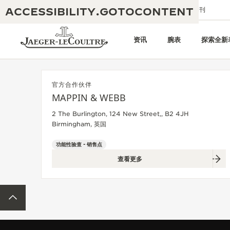
ACCESSIBILITY.GOTOCONTENT
给我们发送电子邮件
精品店
电子期刊
资讯
腕表
探索全新
官方合作伙伴
MAPPIN & WEBB
黄金比例水幕音乐秀
190余年
2 The Burlington, 124 New Street,, B2 4JH
Birmingham, 英国
积家REVERSO 1931 CAFÉ
非凡创意：430多项专利
功能性验查 - 销售点
积家国际质保
匠心巧思：1400多款机芯
查看更多
腕表国际质保
“THE PERPETUAL TIMEKEEPER”
180多项精湛技艺
展览
ACCESSIBILITY.BACKTOTOP
空气钟国际质保
REVERSO翻转系列腕表主题展