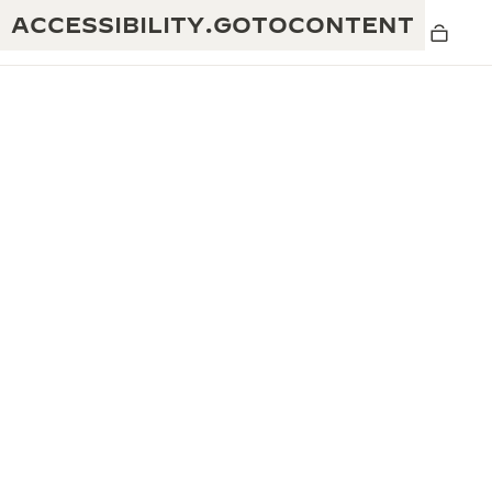
ACCESSIBILITY.GOTOCONTENT
黄金比例水幕音乐秀
190余年
积家REVERSO 1931 CAFÉ
非凡创意：430多项专利
积家国际质保
匠心巧思：1400多款机芯
腕表国际质保
“THE PERPETUAL TIMEKEEPER”展
180多项精湛技艺
览
空气钟国际质保
REVERSO翻转系列腕表主题展
THE SOUND MAKER声音之艺主题展