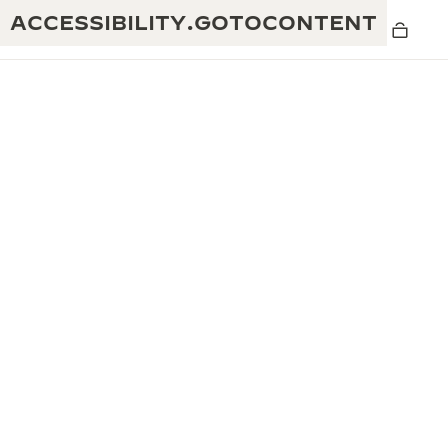
ACCESSIBILITY.GOTOCONTENT
黄金比例水幕音乐秀
190余年
积家REVERSO 1931 CAFÉ
非凡创意：430多项专利
积家国际质保
匠心巧思：1400多款机芯
腕表国际质保
“THE PERPETUAL TIMEKEEPER”展
180多项精湛技艺
览
空气钟国际质保
REVERSO翻转系列腕表主题展
THE SOUND MAKER声音之艺主题展