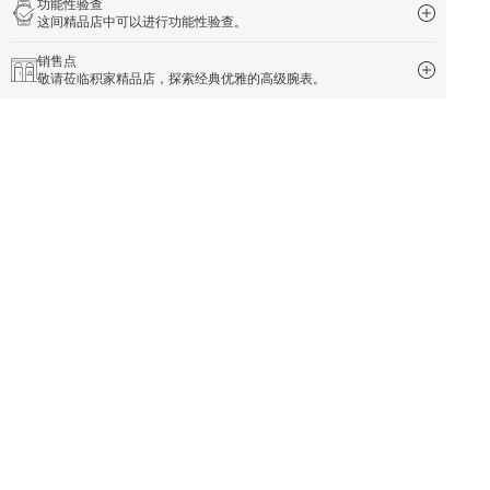
功能性验查
这间精品店中可以进行功能性验查。
销售点
敬请莅临积家精品店，探索经典优雅的高级腕表。