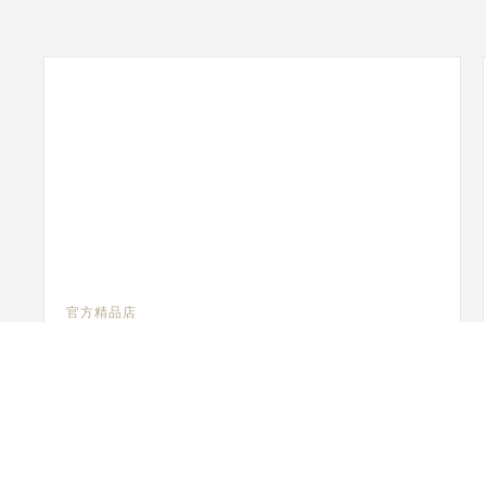
官方精品店
JAEGER-LECOULTRE BOUTIQUE -
MILANO
Via Montenapoleone 8, 20121 米兰, 意大利
功能性验查 - 官方维修人员 - 销售点
+39 02 76 28 13 76