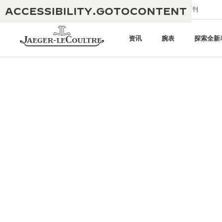
ACCESSIBILITY.GOTOCONTENT
给我们发送电子邮件
精品店
电子期刊
资讯
腕表
探索全新
黄金比例水幕音乐秀
190余年
积家REVERSO 1931 CAFÉ
非凡创意：430多项专利
积家国际质保
匠心巧思：1400多款机芯
腕表国际质保
“THE PERPETUAL TIMEKEEPER”
180多项精湛技艺
展览
空气钟国际质保
REVERSO翻转系列腕表主题展