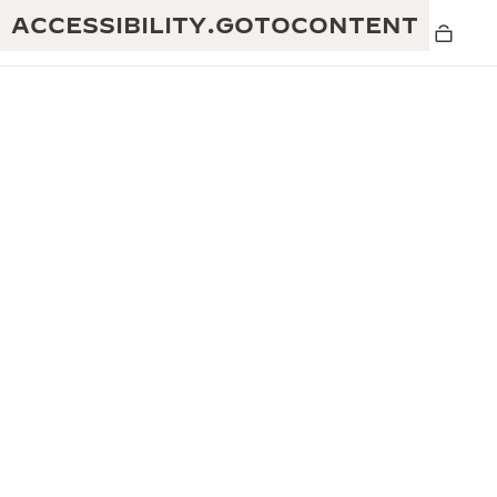
ACCESSIBILITY.GOTOCONTENT
黄金比例水幕音乐秀
190余年
积家REVERSO 1931 CAFÉ
非凡创意：430多项专利
积家国际质保
匠心巧思：1400多款机芯
腕表国际质保
“THE PERPETUAL TIMEKEEPER”展
180多项精湛技艺
览
空气钟国际质保
REVERSO翻转系列腕表主题展
THE SOUND MAKER声音之艺主题展