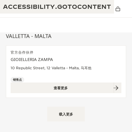
ACCESSIBILITY.GOTOCONTENT
VALLETTA - MALTA
官方合作伙伴
黄金比例水幕音乐秀
GIOIELLERIA ZAMPA
190余年
10 Republic Street, 12 Valletta - Malta, 马耳他
积家REVERSO 1931 CAFÉ
非凡创意：430多项专利
销售点
积家国际质保
匠心巧思：1400多款机芯
查看更多
腕表国际质保
“THE PERPETUAL TIMEKEEPER”展
180多项精湛技艺
览
空气钟国际质保
载入更多
REVERSO翻转系列腕表主题展
THE SOUND MAKER声音之艺主题展