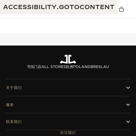
ACCESSIBILITY.GOTOCONTENT
黄金比例水幕音乐秀
190余年
寻找门店
ALL STORES
欧洲
POLAND
BRESLAU
积家REVERSO 1931 CAFÉ
非凡创意：430多项专利
积家国际质保
匠心巧思：1400多款机芯
关于我们
腕表国际质保
“THE PERPETUAL TIMEKEEPER”展
180多项精湛技艺
服务
览
空气钟国际质保
REVERSO翻转系列腕表主题展
联系我们
THE SOUND MAKER声音之艺主题展
关注我们