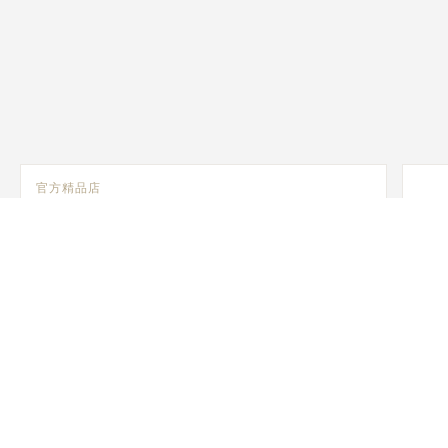
官方精品店
JAEGER-LECOULTRE BOUTIQUE - LISBOA
Avenida da Liberdade 225/225 A, 1250-142 Lisbon,
葡萄牙
销售点
官方
JAE
Call