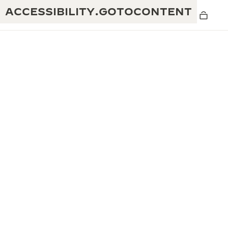
ACCESSIBILITY.GOTOCONTENT
黄金比例水幕音乐秀
190余年
积家REVERSO 1931 CAFÉ
非凡创意：430多项专利
积家国际质保
匠心巧思：1400多款机芯
腕表国际质保
“THE PERPETUAL TIMEKEEPER”展
180多项精湛技艺
览
空气钟国际质保
REVERSO翻转系列腕表主题展
THE SOUND MAKER声音之艺主题展