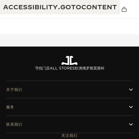
ACCESSIBILITY.GOTOCONTENT
黄金比例水幕音乐秀
190余年
寻找门店
ALL STORES
欧洲
俄罗斯
莫斯科
积家REVERSO 1931 CAFÉ
非凡创意：430多项专利
积家国际质保
匠心巧思：1400多款机芯
关于我们
腕表国际质保
“THE PERPETUAL TIMEKEEPER”展
180多项精湛技艺
服务
览
空气钟国际质保
REVERSO翻转系列腕表主题展
联系我们
THE SOUND MAKER声音之艺主题展
关注我们