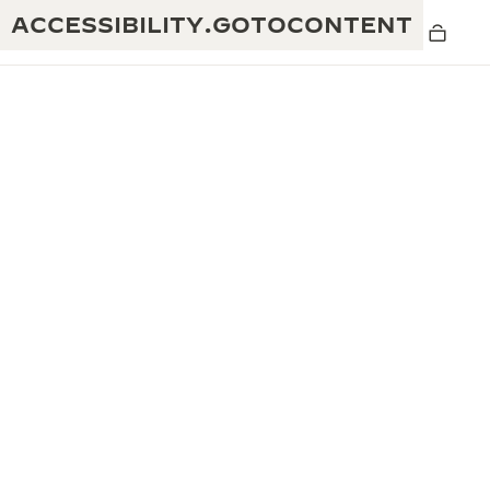
ACCESSIBILITY.GOTOCONTENT
黄金比例水幕音乐秀
190余年
积家REVERSO 1931 CAFÉ
非凡创意：430多项专利
积家国际质保
匠心巧思：1400多款机芯
腕表国际质保
“THE PERPETUAL TIMEKEEPER”展
180多项精湛技艺
览
空气钟国际质保
REVERSO翻转系列腕表主题展
THE SOUND MAKER声音之艺主题展