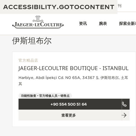
ACCESSIBILITY.GOTOCONTENT
给我们发送电子邮件
精品店
电子期刊
资讯
腕表
探索全新
伊斯坦布尔
官方精品店
黄金比例水幕音乐秀
190余年
JAEGER-LECOULTRE BOUTIQUE - ISTANBUL
积家REVERSO 1931 CAFÉ
Harbiye, Abdi İpekçi Cd. N0 65A, 34367 Ş, 伊斯坦布尔, 土耳
非凡创意：430多项专利
其
积家国际质保
匠心巧思：1400多款机芯
功能性验查 - 官方维修人员 - 销售点
腕表国际质保
“THE PERPETUAL TIMEKEEPER”
+90 554 500 51 64
180多项精湛技艺
展览
空气钟国际质保
查看更多
REVERSO翻转系列腕表主题展