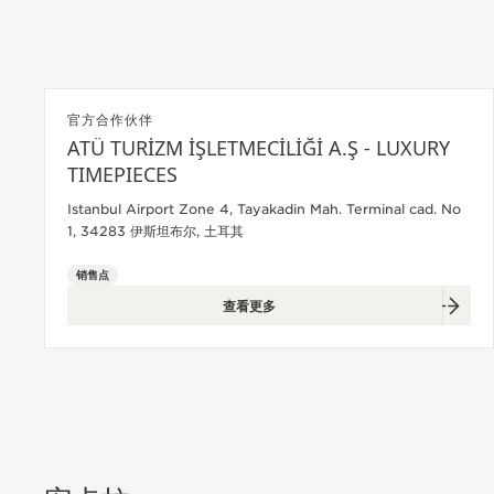
THE SOUND MAKER声音之艺主题
展览
STELLAR ODYSSEY星空传奇
官方合作伙伴
精准先锋
ATÜ TURİZM İŞLETMECİLİĞİ A.Ş - LUXURY
查看所有活动
TIMEPIECES
Istanbul Airport Zone 4, Tayakadin Mah. Terminal cad. No
1, 34283 伊斯坦布尔, 土耳其
销售点
查看更多