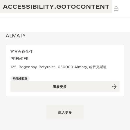
ACCESSIBILITY.GOTOCONTENT
ALMATY
官方合作伙伴
黄金比例水幕音乐秀
PREMIER
190余年
125, Bogenbay-Batyra st., 050000 Almaty, 哈萨克斯坦
积家REVERSO 1931 CAFÉ
非凡创意：430多项专利
功能性验查
积家国际质保
匠心巧思：1400多款机芯
查看更多
腕表国际质保
“THE PERPETUAL TIMEKEEPER”展
180多项精湛技艺
览
空气钟国际质保
载入更多
REVERSO翻转系列腕表主题展
THE SOUND MAKER声音之艺主题展