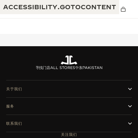
ACCESSIBILITY.GOTOCONTENT
黄金比例水幕音乐秀
190余年
寻找门店
ALL STORES
中东
PAKISTAN
积家REVERSO 1931 CAFÉ
非凡创意：430多项专利
积家国际质保
匠心巧思：1400多款机芯
关于我们
腕表国际质保
“THE PERPETUAL TIMEKEEPER”展
180多项精湛技艺
服务
览
空气钟国际质保
REVERSO翻转系列腕表主题展
联系我们
THE SOUND MAKER声音之艺主题展
关注我们