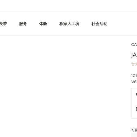
表带
服务
体验
积家大工坊
社会活动
C
J
官
101
V6
可