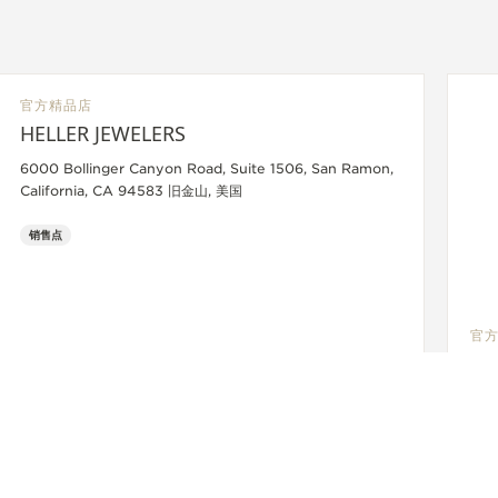
官方精品店
HELLER JEWELERS
6000 Bollinger Canyon Road, Suite 1506, San Ramon,
California, CA 94583 旧金山, 美国
销售点
官
JA
SH
The
Blv
功能