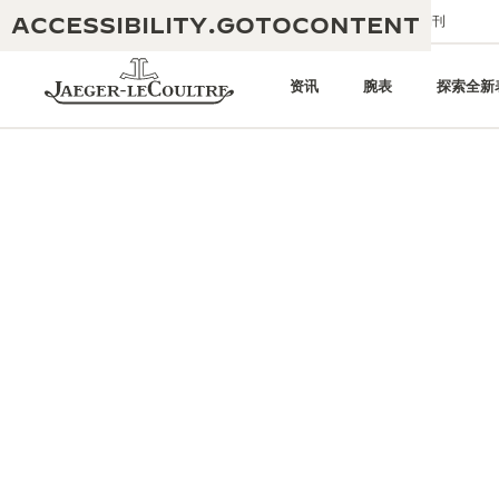
ACCESSIBILITY.GOTOCONTENT
给我们发送电子邮件
精品店
电子期刊
资讯
腕表
探索全新
黄金比例水幕音乐秀
190余年
积家REVERSO 1931 CAFÉ
非凡创意：430多项专利
积家国际质保
匠心巧思：1400多款机芯
腕表国际质保
“THE PERPETUAL TIMEKEEPER”
180多项精湛技艺
展览
空气钟国际质保
REVERSO翻转系列腕表主题展