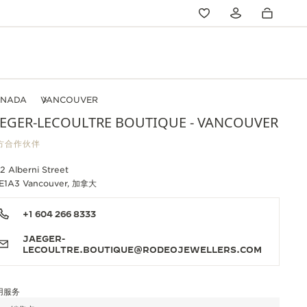
ANADA
VANCOUVER
AEGER-LECOULTRE BOUTIQUE - VANCOUVER
方合作伙伴
2 Alberni Street
E1A3 Vancouver, 加拿大
+1 604 266 8333
JAEGER-
LECOULTRE.BOUTIQUE@RODEOJEWELLERS.COM
用服务