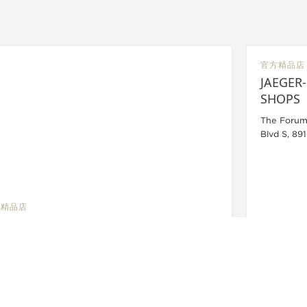
官方精品店
JAEGER
SHOPS
The Forum 
Blvd S, 89
方精品店
EGER-LECOULTRE BOUTIQUE - FORUM
OPS
 Forum Shops at Caesars Palace, 3500 Las Vegas
d S, NV 89109 Las Vegas, 美国
性验查 - 官方维修人员 - 销售点