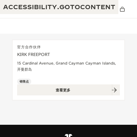
ACCESSIBILITY.GOTOCONTENT
官方合作伙伴
KIRK FREEPORT
黄金比例水幕音乐秀
190余年
15 Cardinal Avenue, Grand Cayman Cayman Islands,
开曼群岛
积家REVERSO 1931 CAFÉ
非凡创意：430多项专利
销售点
积家国际质保
匠心巧思：1400多款机芯
查看更多
腕表国际质保
“THE PERPETUAL TIMEKEEPER”展
180多项精湛技艺
览
空气钟国际质保
REVERSO翻转系列腕表主题展
THE SOUND MAKER声音之艺主题展