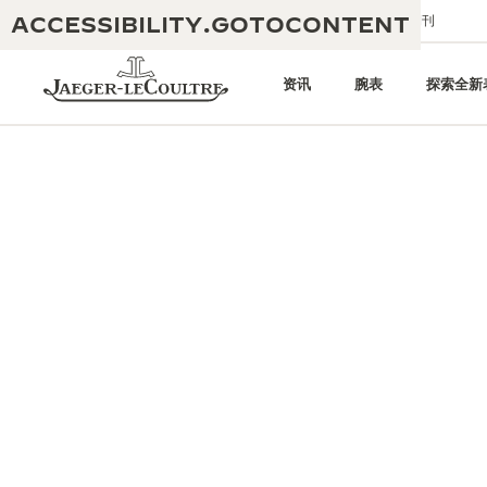
ACCESSIBILITY.GOTOCONTENT
给我们发送电子邮件
精品店
电子期刊
资讯
腕表
探索全新
黄金比例水幕音乐秀
190余年
积家REVERSO 1931 CAFÉ
非凡创意：430多项专利
积家国际质保
匠心巧思：1400多款机芯
腕表国际质保
“THE PERPETUAL TIMEKEEPER”
180多项精湛技艺
展览
空气钟国际质保
REVERSO翻转系列腕表主题展