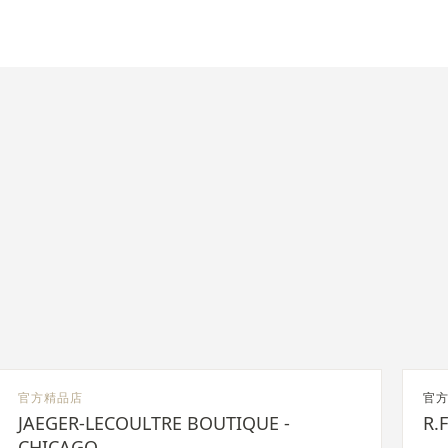
官方精品店
官
JAEGER-LECOULTRE BOUTIQUE -
R.
CHICAGO