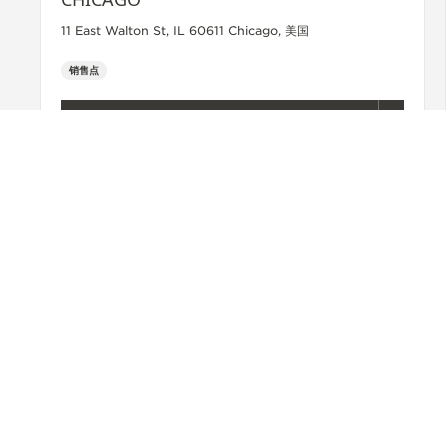
11 East Walton St, IL 60611 Chicago, 美国
销售点
+1 312 264 9978
查看更多
ACCESSIBILITY.BACKTOTOP
寻找门店
ALL STORES
北美洲
美国
EDINA
R.F. MOELLER
关于我们
服务