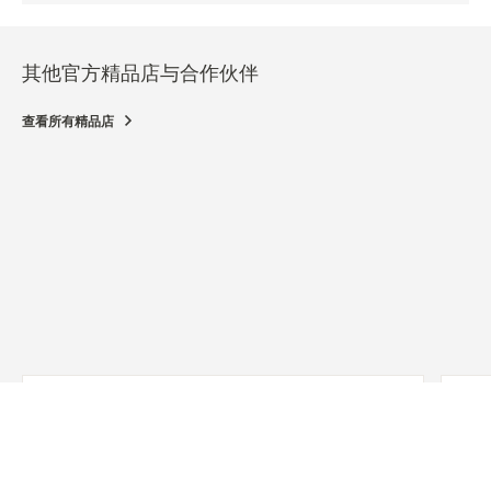
其他官方精品店与合作伙伴
查看所有精品店
官方精品店
官方
HELLER JEWELERS
HEL
6000 Bollinger Canyon Road, Suite 1506, San
6000
Ramon, California, NY 94583 奥尔巴尼, 美国
Ramo