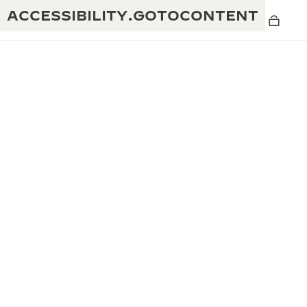
ACCESSIBILITY.GOTOCONTENT
黄金比例水幕音乐秀
190余年
积家REVERSO 1931 CAFÉ
非凡创意：430多项专利
积家国际质保
匠心巧思：1400多款机芯
腕表国际质保
“THE PERPETUAL TIMEKEEPER”展
180多项精湛技艺
览
空气钟国际质保
REVERSO翻转系列腕表主题展
THE SOUND MAKER声音之艺主题展