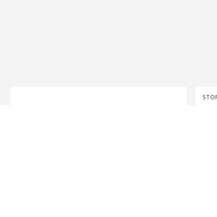
STO
SHA
372 
官方精品店
JAEGER-LECOULTRE BOUTIQUE - NEW YORK