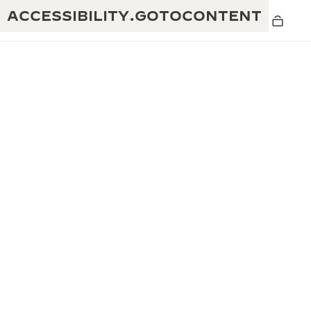
ACCESSIBILITY.GOTOCONTENT
黄金比例水幕音乐秀
190余年
积家REVERSO 1931 CAFÉ
非凡创意：430多项专利
积家国际质保
匠心巧思：1400多款机芯
腕表国际质保
“THE PERPETUAL TIMEKEEPER”展
180多项精湛技艺
览
空气钟国际质保
REVERSO翻转系列腕表主题展
THE SOUND MAKER声音之艺主题展