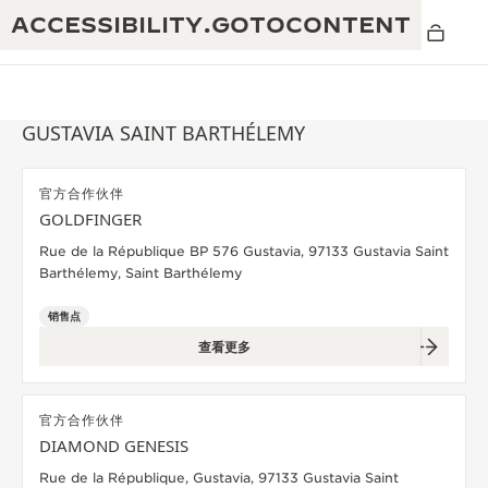
ACCESSIBILITY.GOTOCONTENT
GUSTAVIA SAINT BARTHÉLEMY
官方合作伙伴
黄金比例水幕音乐秀
GOLDFINGER
190余年
Rue de la République BP 576 Gustavia, 97133 Gustavia Saint
积家REVERSO 1931 CAFÉ
非凡创意：430多项专利
Barthélemy, Saint Barthélemy
积家国际质保
匠心巧思：1400多款机芯
销售点
查看更多
腕表国际质保
“THE PERPETUAL TIMEKEEPER”展
180多项精湛技艺
览
空气钟国际质保
官方合作伙伴
REVERSO翻转系列腕表主题展
DIAMOND GENESIS
THE SOUND MAKER声音之艺主题展
Rue de la République, Gustavia, 97133 Gustavia Saint